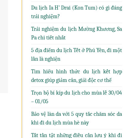
Du lịch Ia H’ Drai (Kon Tum) có gì đáng
trải nghiệm?
Trải nghiệm du lịch Mường Khương, Sa
Pa chi tiết nhất
5 địa điểm du lịch Tết ở Phú Yên, đi một
lần là nghiện
Tìm hiểu hình thức du lịch kết hợp
detox giúp giảm cân, giải độc cơ thể
Trọn bộ bí kíp du lịch cho mùa lễ 30/04
– 01/05
Bảo vệ làn da với 5 quy tắc chăm sóc da
khi đi du lịch mùa hè này
Tất tần tật những điều cần lưu ý khi đi