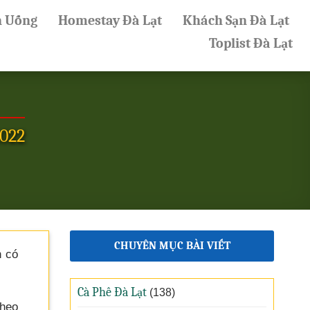
n Uống
Homestay Đà Lạt
Khách Sạn Đà Lạt
Toplist Đà Lạt
2022
CHUYÊN MỤC BÀI VIẾT
n có
Cà Phê Đà Lạt
(138)
theo