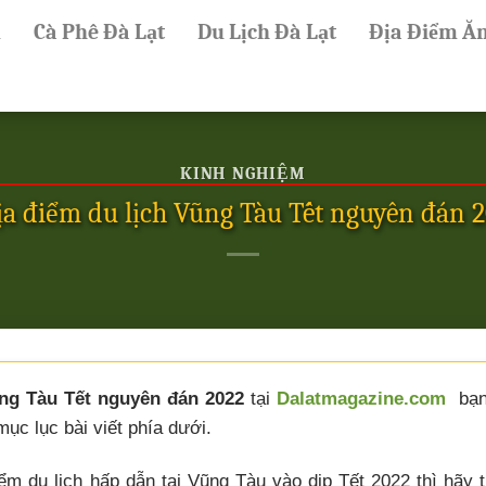
ủ
Cà Phê Đà Lạt
Du Lịch Đà Lạt
Địa Điểm Ă
KINH NGHIỆM
ịa điểm du lịch Vũng Tàu Tết nguyên đán 
ũng Tàu Tết nguyên đán 2022
tại
Dalatmagazine.com
bạ
mục lục bài viết phía dưới.
ểm du lịch hấp dẫn tại Vũng Tàu vào dịp Tết 2022 thì hãy 