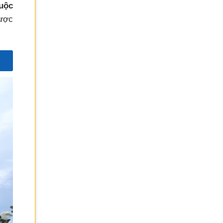
luộc
được