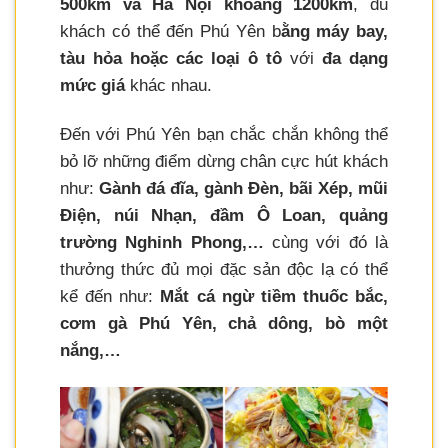
500km và Hà Nội khoảng 1200km
, du
khách có thể đến Phú Yên b
ằng máy bay,
tàu hỏa hoặc các loại ô tô
với
đa dạng
mức giá
khác nhau.
Đến với Phú Yên bạn chắc chắn không thể
bỏ lỡ những điểm dừng chân cực hút khách
như:
Gành đá đĩa, gành Đèn, bãi Xép, mũi
Điện, núi Nhạn, đầm Ô Loan, quảng
trường Nghinh Phong,…
cùng với đó là
thưởng thức đủ mọi đặc sản độc lạ có thể
kể đến như:
Mắt cá ngừ tiềm thuốc bắc,
cơm gà Phú Yên, chả dông, bò một
nắng,…