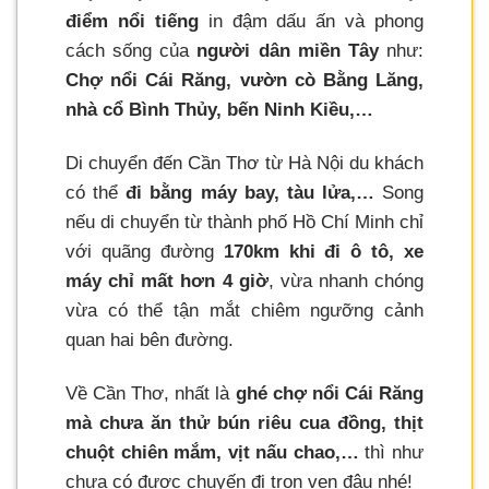
điểm nổi tiếng
in đậm dấu ấn và phong
cách sống của
người dân miền Tây
như:
Chợ nổi Cái Răng, vườn cò Bằng Lăng,
nhà cổ Bình Thủy, bến Ninh Kiều,…
Di chuyển đến Cần Thơ từ Hà Nội du khách
có thể
đi bằng máy bay, tàu lửa,…
Song
nếu di chuyển từ thành phố Hồ Chí Minh chỉ
với quãng đường
170km khi đi ô tô, xe
máy chỉ mất hơn 4 giờ
, vừa nhanh chóng
vừa có thể tận mắt chiêm ngưỡng cảnh
quan hai bên đường.
Về Cần Thơ, nhất là
ghé chợ nổi Cái Răng
mà chưa ăn thử bún riêu cua đồng, thịt
chuột chiên mắm, vịt nấu chao,…
thì như
chưa có được chuyến đi trọn vẹn đâu nhé!