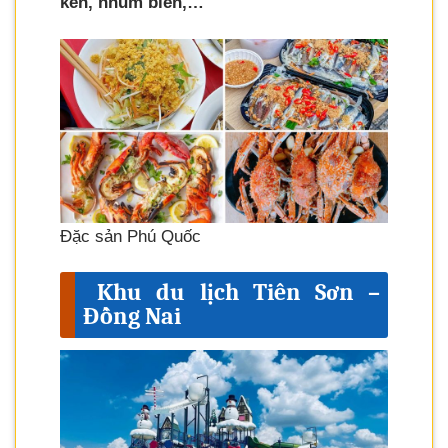
kèn, nhum biển,…
Đặc sản Phú Quốc
Khu du lịch Tiên Sơn –
Đồng Nai