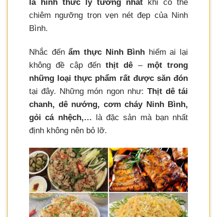
là hình thức lý tưởng nhất
khi có thể
chiêm ngưỡng trọn vẹn nét đẹp của Ninh
Bình.
Nhắc đến
ẩm thực Ninh Bình
hiếm ai lại
không đề cập đến
thịt dê
–
một trong
những loại thực phẩm rất được săn đón
tại đây. Những món ngon như:
Thịt dê tái
chanh, dê nướng, cơm cháy Ninh Bình,
gỏi cá nhệch,…
là đặc sản mà bạn nhất
định không nên bỏ lỡ.