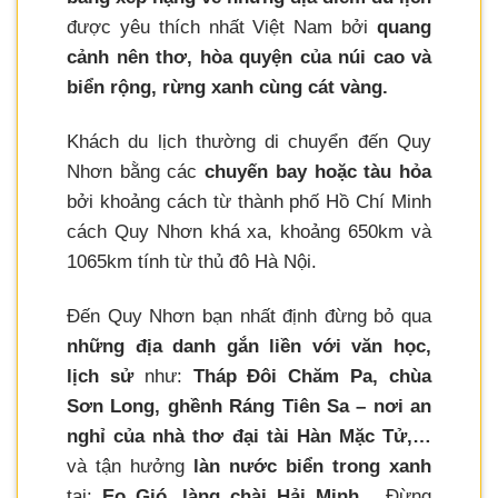
được yêu thích nhất Việt Nam bởi
quang
cảnh nên thơ, hòa quyện của núi cao và
biển rộng, rừng xanh cùng cát vàng.
Khách du lịch thường di chuyển đến Quy
Nhơn bằng các
chuyến bay hoặc tàu hỏa
bởi khoảng cách từ thành phố Hồ Chí Minh
cách Quy Nhơn khá xa, khoảng 650km và
1065km tính từ thủ đô Hà Nội.
Đến Quy Nhơn bạn nhất định đừng bỏ qua
những địa danh gắn liền với văn học,
lịch sử
như:
Tháp Đôi Chăm Pa, chùa
Sơn Long, ghềnh Ráng Tiên Sa – nơi an
nghỉ của nhà thơ đại tài Hàn Mặc Tử,…
và tận hưởng
làn nước biển trong xanh
tại:
Eo Gió, làng chài Hải Minh,..
Đừng