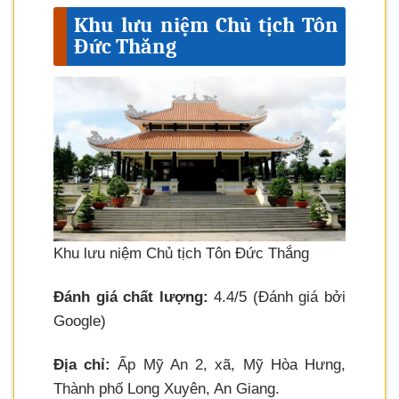
Khu lưu niệm Chủ tịch Tôn
Đức Thắng
Khu lưu niệm Chủ tịch Tôn Đức Thắng
Đánh giá chất lượng:
4.4/5 (Đánh giá bởi
Google)
Địa chỉ:
Ấp Mỹ An 2, xã, Mỹ Hòa Hưng,
Thành phố Long Xuyên, An Giang.